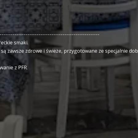
------------------------------------------------------
eckie smaki.
 są zawsze zdrowe i świeże, przygotowane ze specjalnie do
wanie z PFR.