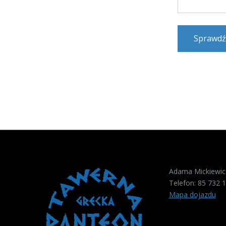
Sprawdź
Adama Mickiewicz
Telefon:
85 732 1
Mapa dojazdu