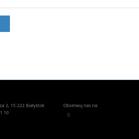
a 2, 15-222 Białystok
Obserwuj nas na:
1 10